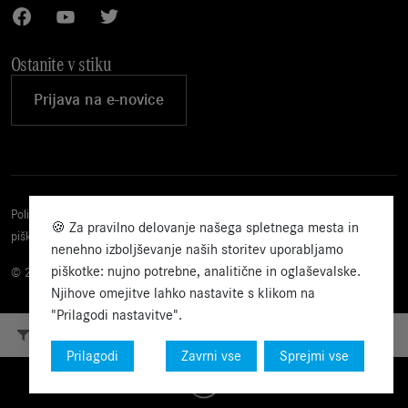
Ostanite v stiku
Prijava na e-novice
Politika
Politika
Pravno
Nastavitve
🍪 Za pravilno delovanje našega spletnega mesta in
piškotkov
zasebnosti
obvestilo
piškotkov
nenehno izboljševanje naših storitev uporabljamo
piškotke: nujno potrebne, analitične in oglaševalske.
© 2026 Star Import d.o.o.
Njihove omejitve lahko nastavite s klikom na
"Prilagodi nastavitve".
Filtriranje
Prilagodi
Zavrni vse
Sprejmi vse